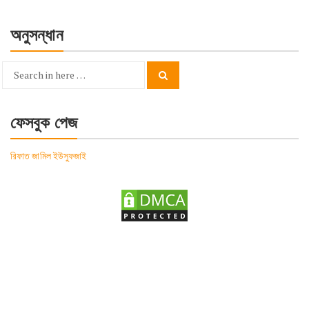
অনুসন্ধান
Search
Search
for:
ফেসবুক পেজ
রিফাত জামিল ইউসুফজাই