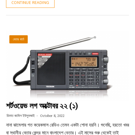
CONTINUE READING
বেতার বার্তা
শর্টওয়েভ লগ অক্টোবর ২২ (১)
রিফাত জামিল ইউসুফজাই
October 8, 2022
নানা ঝামেলায় গত কয়েকমাস রেডিও তেমন একটা শোনা হয়নি। শুনেছি, হয়তো খবর
বা স্থানীয় বেতার কেন্দ্র মানে বাংলাদেশ বেতার। এই মাসের শুরু থেকেই তাই