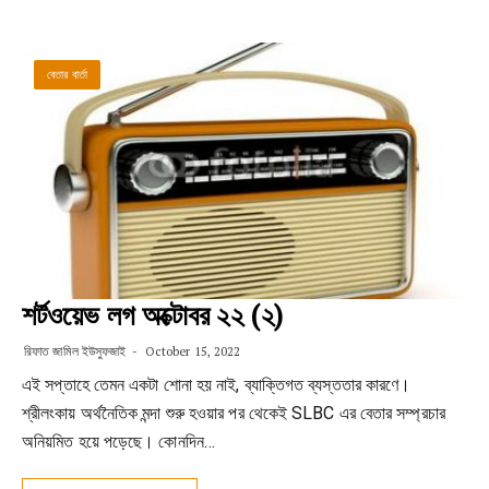
বেতার বার্তা
শর্টওয়েভ লগ অক্টোবর ২২ (২)
রিফাত জামিল ইউসুফজাই
October 15, 2022
এই সপ্তাহে তেমন একটা শোনা হয় নাই, ব্যাক্তিগত ব্যস্ততার কারণে।
শ্রীলংকায় অর্থনৈতিক মন্দা শুরু হওয়ার পর থেকেই SLBC এর বেতার সম্প্রচার
অনিয়মিত হয়ে পড়েছে। কোনদিন…