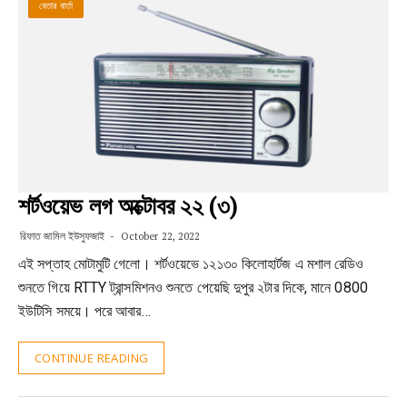
বেতার বার্তা
শর্টওয়েভ লগ অক্টোবর ২২ (৩)
রিফাত জামিল ইউসুফজাই
October 22, 2022
এই সপ্তাহ মোটামুটি গেলো। শর্টওয়েভে ১২১৩০ কিলোহার্টজ এ মশাল রেডিও
শুনতে গিয়ে RTTY ট্রান্সমিশনও শুনতে পেয়েছি দুপুর ২টার দিকে, মানে 0800
ইউটিসি সময়ে। পরে আবার…
CONTINUE READING