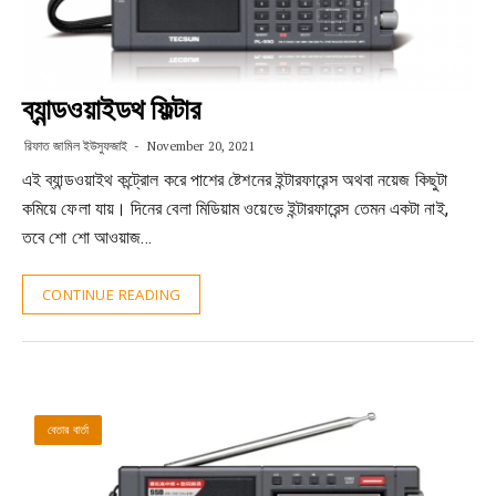
ব্যান্ডওয়াইডথ ফিল্টার
রিফাত জামিল ইউসুফজাই
November 20, 2021
এই ব্যান্ডওয়াইথ কন্ট্রোল করে পাশের ষ্টেশনের ইন্টারফারেন্স অথবা নয়েজ কিছুটা
কমিয়ে ফেলা যায়। দিনের বেলা মিডিয়াম ওয়েভে ইন্টারফারেন্স তেমন একটা নাই,
তবে শো শো আওয়াজ…
CONTINUE READING
বেতার বার্তা