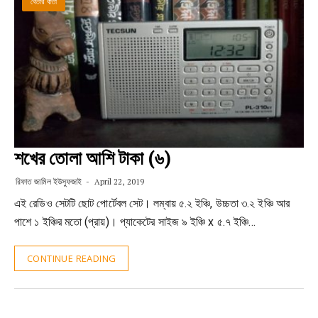
বেতার বার্তা
শখের তোলা আশি টাকা (৬)
রিফাত জামিল ইউসুফজাই
April 22, 2019
এই রেডিও সেটটি ছোট পোর্টেবল সেট। লম্বায় ৫.২ ইঞ্চি, উচ্চতা ৩.২ ইঞ্চি আর
পাশে ১ ইঞ্চির মতো (প্রায়)। প্যাকেটের সাইজ ৯ ইঞ্চি x ৫.৭ ইঞ্চি…
CONTINUE READING