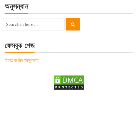
অনুসন্ধান
Search
Search
for:
ফেসবুক পেজ
রিফাত জামিল ইউসুফজাই