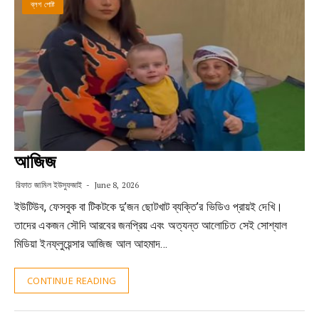
ব্লগ পোষ্ট
আজিজ
রিফাত জামিল ইউসুফজাই
June 8, 2026
ইউটিউব, ফেসবুক বা টিকটকে দু’জন ছোটখাট ব্যক্তি’র ভিডিও প্রায়ই দেখি।
তাদের একজন সৌদি আরবের জনপ্রিয় এবং অত্যন্ত আলোচিত সেই সোশ্যাল
মিডিয়া ইনফ্লুয়েন্সার আজিজ আল আহমাদ…
CONTINUE READING