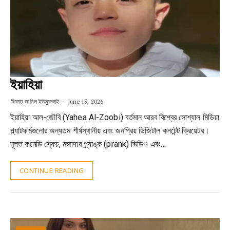
ইয়াহিয়া
রিফাত জামিল ইউসুফজাই
June 15, 2026
ইয়াহিয়া আল-জৌবি (Yahea Al-Zoobi) বর্তমান আরব বিশ্বের সোশ্যাল মিডিয়া
প্ল্যাটফর্মগুলোর অন্যতম শীর্ষস্থানীয় এবং জনপ্রিয় ডিজিটাল কনটেন্ট ক্রিয়েটর।
মূলত কমেডি স্কেচ, মজাদার প্র্যাঙ্ক (prank) ভিডিও এবং…
CONTINUE READING