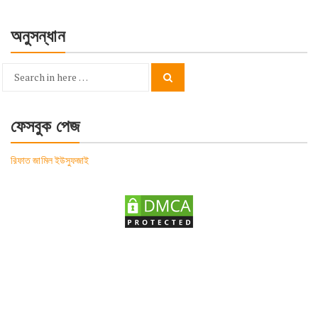
অনুসন্ধান
Search
Search
for:
ফেসবুক পেজ
রিফাত জামিল ইউসুফজাই